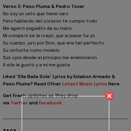
Verso 2: Peso Pluma & Pedro Tovar
No soy un vato que tiene varo
Pero hablando del corazón te cumplo todo
Me agarró pеgadito de su mano
Mi compa ni se la creyó, quе al pasar fui yo
Su cuerpo, juro por Dios, que era tan perfecto
Su cinturita como modelo
Sus ojos desde el principio me enamoraron
A ella le gustó y a mí me gusta
Liked "Ella Baila Sola" Lyrics by Eslabon Armado &
Peso Pluma? Read Other
Latest Music Lyrics
Here
Get Fresh updates as they drop
via
Twitter
and
Facebook
TAGS