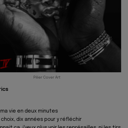
Pilier Cover Art
rics
r ma vie en deux minutes
 choix, dix années pour y réfléchir
nait ça, j'veux plus voir les représailles, ni les tirs