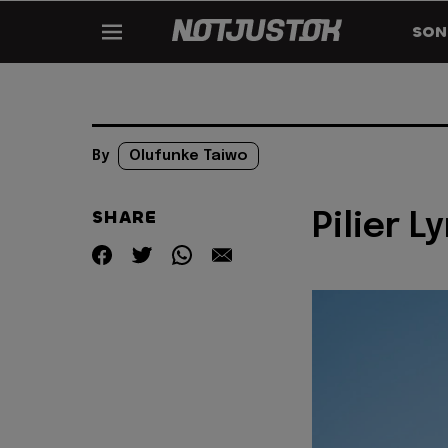
SON
By
Olufunke Taiwo
SHARE
Pilier L