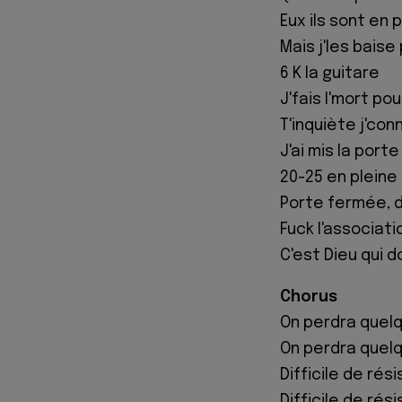
Eux ils sont en 
Mais j'les baise
6 K la guitare
J'fais l'mort po
T'inquiète j'co
J'ai mis la port
20-25 en plein
Porte fermée, 
Fuck l'associati
C'est Dieu qui 
Chorus
On perdra quelqu
On perdra quelqu
Difficile de ré
Difficile de ré