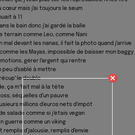
u cœur mais j'ai toujours le seum
ouait à 11
ans le bain donc j'ai gardé la balle
 de terrain comme Leo, comme Nani
n mal devant les nanas, il fait la photo quand j'arrive
te comme les Mayas, impossible de baisser mon baggy
motions, gérer l'argеnt qui rentre
 un peu d'sablé à mеttre
récup' le double
e, ça m'fait mal à la tête
 boss, séquelles d'un pauvre
lusieurs millions d'euros nets d'impôt
e salade comme si j'étais vegan
en guerre comme un viking
t remplis d'jalousie, remplis d'envie