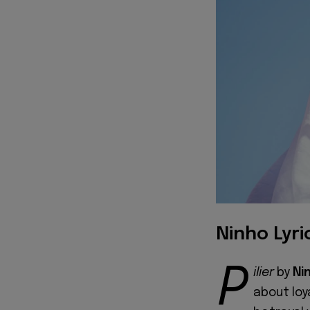
Ninho Lyri
P
ilier
by
Ni
about loy