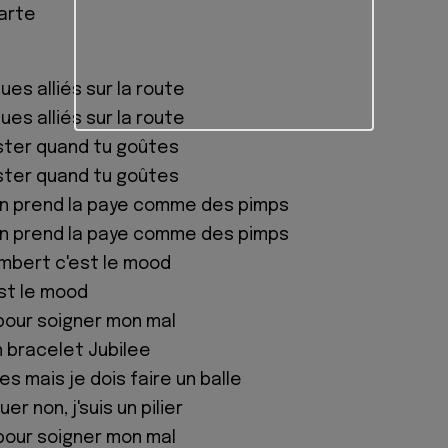
carte
es alliés sur la route
es alliés sur la route
sister quand tu goûtes
sister quand tu goûtes
on prend la paye comme des pimps
on prend la paye comme des pimps
bert c'est le mood
st le mood
pour soigner mon mal
 bracelet Jubilee
es mais je dois faire un balle
r non, j'suis un pilier
pour soigner mon mal