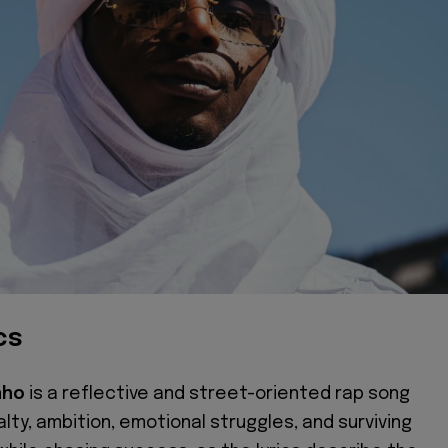
cs
nho
is a reflective and street-oriented rap song
alty, ambition, emotional struggles, and surviving