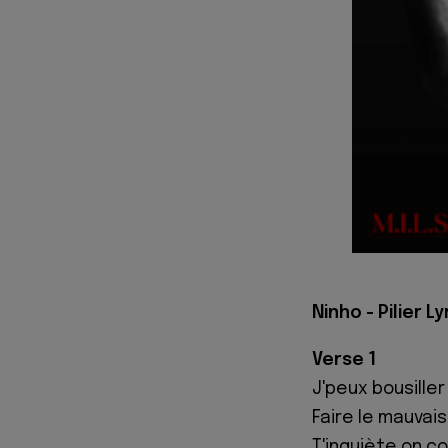
Ninho - Pilier Ly
Verse 1
J'peux bousille
Faire le mauvais
T'inquiète on con