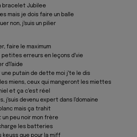
 bracelet Jubilee
es mais je dois faire un balle
r non, j'suis un pilier
r, faire le maximum
 petites erreurs en leçons d'vie
 d'l'aide
une putain de dette moi j'te le dis
 les miens, ceux qui mangeront les miettes
iel et ça c'est réel
ris, j'suis devenu expert dans l'domaine
blanc mais ça trahit
st un peu noir mon frère
echarge les batteries
s keuss que pour la miff