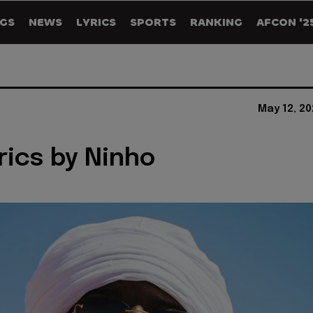
GS
NEWS
LYRICS
SPORTS
RANKING
AFCON '2
May 12, 2
yrics by Ninho