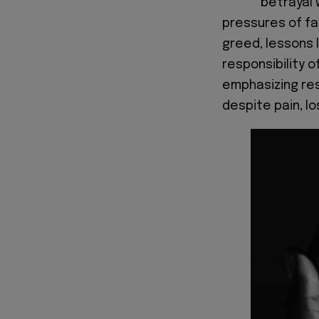
betrayal 
pressures of fa
greed, lessons 
responsibility o
emphasizing res
despite pain, los