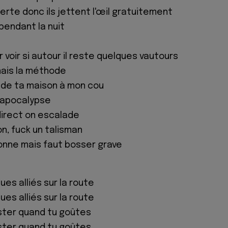
perte donc ils jettent l'œil gratuitement
 pendant la nuit
ur voir si autour il reste quelques vautours
nnais la méthode
e de ta maison à mon cou
e apocalypse
direct on escalade
on, fuck un talisman
donne mais faut bosser grave
es alliés sur la route
es alliés sur la route
sister quand tu goûtes
sister quand tu goûtes