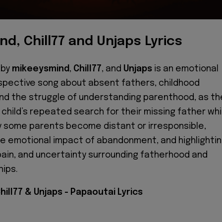
d, Chill77 and Unjaps Lyrics
i
by
mikeeysmind
,
Chill77
, and
Unjaps
is an emotional
spective song about absent fathers, childhood
and the struggle of understanding parenthood, as th
 child’s repeated search for their missing father whi
 some parents become distant or irresponsible,
he emotional impact of abandonment, and highlighti
pain, and uncertainty surrounding fatherhood and
hips.
ill77 & Unjaps - Papaoutai Lyrics