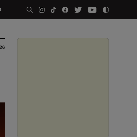
5
026
,