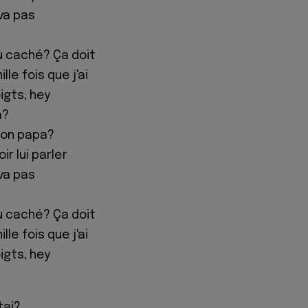
 va pas
u caché? Ça doit
lle fois que j'ai
gts, hey
a?
ton papa?
r lui parler
 va pas
u caché? Ça doit
lle fois que j'ai
gts, hey
tai?