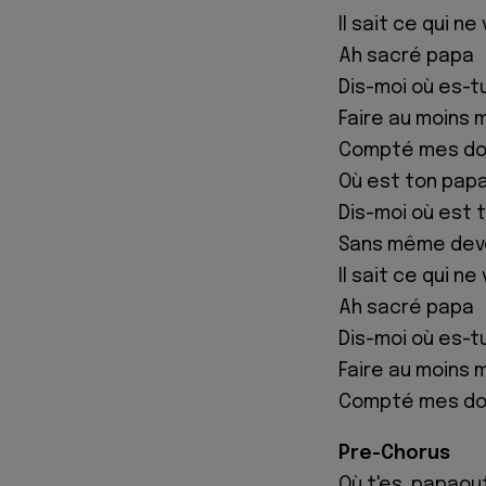
Il sait ce qui ne
Ah sacré papa
Dis-moi où es-t
Faire au moins mi
Compté mes doi
Où est ton pap
Dis-moi où est 
Sans même devoi
Il sait ce qui ne
Ah sacré papa
Dis-moi où es-t
Faire au moins mi
Compté mes doi
Pre-Chorus
Où t'es, papaou