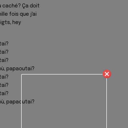
u caché? Ça doit
lle fois que j'ai
gts, hey
tai?
tai?
tai?
 où, papaoutai?
tai?
tai?
tai?
 où, papaoutai?