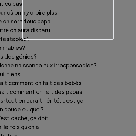
oit ou pas
ur où on n'y croira plus
re on sera tous papa
autrе on aura disparu
étestables?
mirables?
ou des génies?
 donne naissance aux irresponsables?
i, tiens
sait comment on fait des bébés
sait comment on fait des papas
s-tout en aurait hérité, c'est ça
on pouce ou quoi?
'est caché, ça doit
lle fois qu'on a