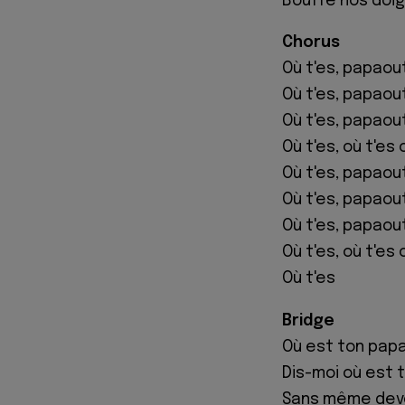
Bouffé nos doig
Chorus
Où t'es, papaou
Où t'es, papaou
Où t'es, papaou
Où t'es, où t'es
Où t'es, papaou
Où t'es, papaou
Où t'es, papaou
Où t'es, où t'es
Où t'es
Bridge
Où est ton pap
Dis-moi où est 
Sans même devoi