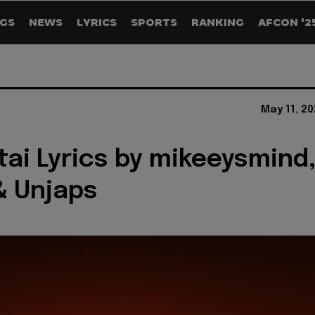
GS
NEWS
LYRICS
SPORTS
RANKING
AFCON '2
May 11, 2
ai Lyrics by mikeeysmind
 & Unjaps