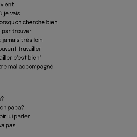
 vient
ù je vais
orsqu'on cherche bien
s par trouver
st jamais très loin
ouvent travailler
iller c'est bien"
être mal accompagné
a?
ton papa?
r lui parler
 va pas