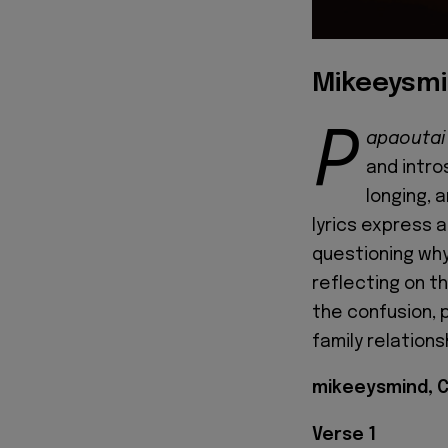
Mikeeysmin
P
apaouta
and intro
longing, 
lyrics express a
questioning why
reflecting on t
the confusion, 
family relations
mikeeysmind, Ch
Verse 1