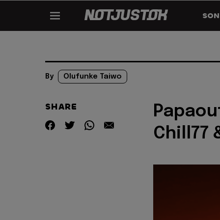
SON
By
Olufunke Taiwo
SHARE
Papaout
Chill77