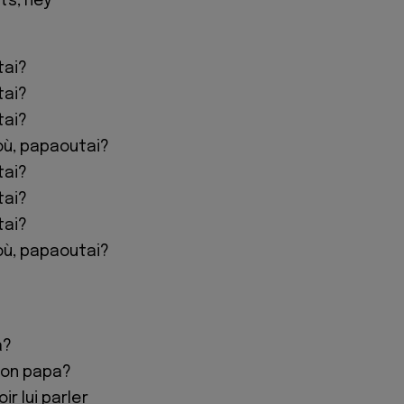
ts, hey
tai?
tai?
tai?
 où, papaoutai?
tai?
tai?
tai?
 où, papaoutai?
a?
ton papa?
r lui parler