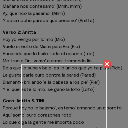
Mañana nos confesamo' (Mmh, mmh)
Ay, que rico la pasamo' (Mmh)
Y esta noche parece que pecamo' (Anitta)
Verso 2: Anitta
Hoy yo vengo por lo mío (Mío)
Vuelo directo de Miami para Rio (Rio)
Haciendo que lo baile todo el caserío (-río)
Me trae a Tini, vamo' a armar tremendo lío
Deja que le suba y baje, es lo único que yo te pido (Pido)
Le gusta darle duro contra la pared (Pared)
Diamante brillando 'e la cabeza a los pie' (Pie')
Y el que esté lo mío, se ganó la loto (Loto)
Coro: Anitta & TINI
Porque hoy no le bajamo', estamo' armando un alboroto
Aquí somo' puro corazones roto'
Lo que diga la gente me importa poco