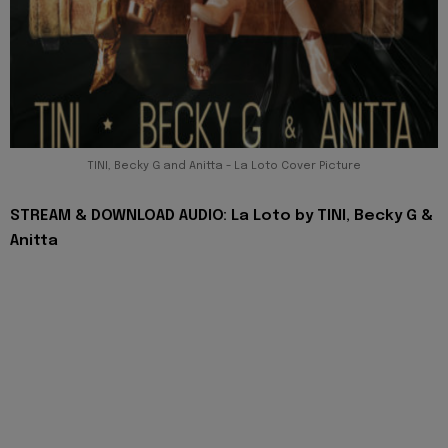
TINI, Becky G and Anitta - La Loto Cover Picture
STREAM & DOWNLOAD AUDIO: La Loto by TINI, Becky G &
Anitta