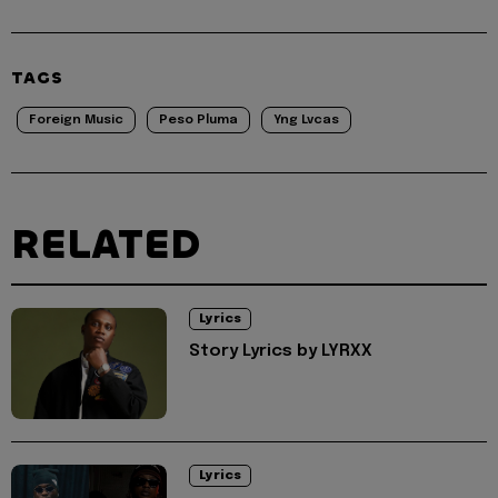
TAGS
Foreign Music
Peso Pluma
Yng Lvcas
RELATED
Lyrics
Story Lyrics by LYRXX
Lyrics