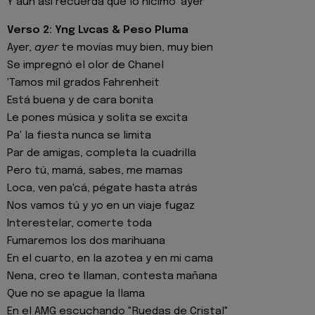
Y aun así recuerda que lo hicimo' ayer
Verso 2: Yng Lvcas & Peso Pluma
Ayer,
ayer
te movías muy bien, muy bien
Se impregnó el olor de Chanel
'Tamos mil grados Fahrenheit
Está buena y de cara bonita
Le pones música y solita se excita
Pa' la fiesta nunca se limita
Par de amigas, completa la cuadrilla
Pero tú, mamá, sabes, me mamas
Loca, ven pa'cá, pégate hasta atrás
Nos vamos tú y yo en un viaje fugaz
Interestelar, comerte toda
Fumaremos los dos marihuana
En el cuarto, en la azotea y en mi cama
Nena, creo te llaman, contesta mañana
Que no se apague la llama
En el AMG escuchando "Ruedas de Cristal"